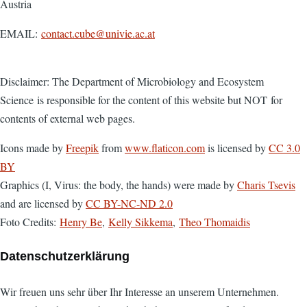
Austria
EMAIL:
contact.cube@univie.ac.at
Disclaimer: The Department of Microbiology and Ecosystem
Science is responsible for the content of this website but NOT for
contents of external web pages.
Icons made by
Freepik
from
www.flaticon.com
is licensed by
CC 3.0
BY
Graphics (I, Virus: the body, the hands) were made by
Charis Tsevis
and are licensed by
CC BY-NC-ND 2.0
Foto Credits:
Henry Be
,
Kelly Sikkema
,
Theo Thomaidis
Datenschutzerklärung
Wir freuen uns sehr über Ihr Interesse an unserem Unternehmen.